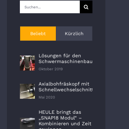
Suche
nach:
Beliebt
Kürzlich
Lösungen für den
Schwermaschinenbau
Oktober 2019
Axialbohfräskopf mit
Schnellwechselschnittstelle
Mai 2020
HEULE bringt das
„SNAP18 Modul“ –
Kombinieren und Zeit