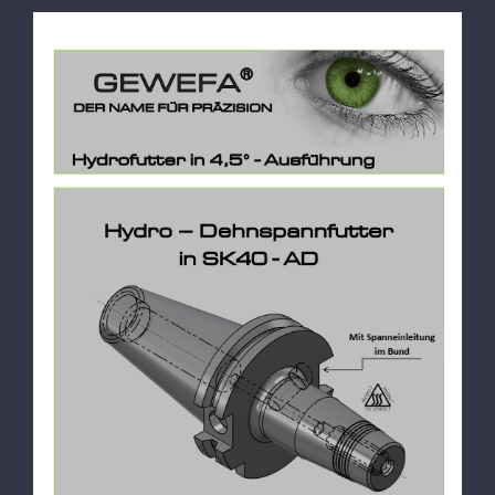
Zeige
grösseres
Bild